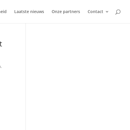
eid
Laatste nieuws
Onze partners
Contact
t
n.