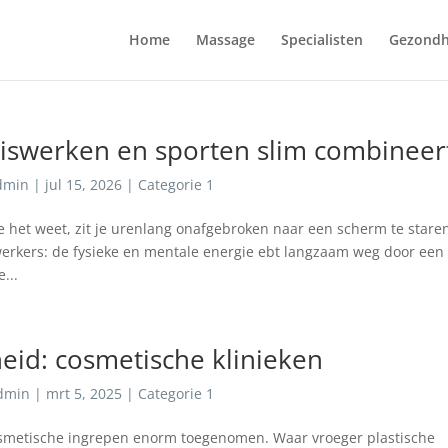
Home
Massage
Specialisten
Gezondh
uiswerken en sporten slim combineer
dmin
|
jul 15, 2026
|
Categorie 1
e het weet, zit je urenlang onafgebroken naar een scherm te stare
swerkers: de fysieke en mentale energie ebt langzaam weg door een
...
id: cosmetische klinieken
dmin
|
mrt 5, 2025
|
Categorie 1
 cosmetische ingrepen enorm toegenomen. Waar vroeger plastische