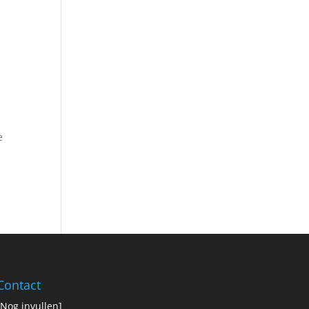
.
e
Contact
[Nog invullen]