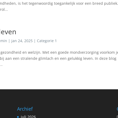
mdheden, is het tegenwoordig toegankelijk voor een breed publiek
ol...
leven
dmin
|
jan 24, 2025
|
Categorie 1
le gezondheid en welzijn. Met een goede mondverzorging voorkom j
ij aan een stralende glimlach en een gelukkig leven. In deze blog
..
Archief
juli 2026