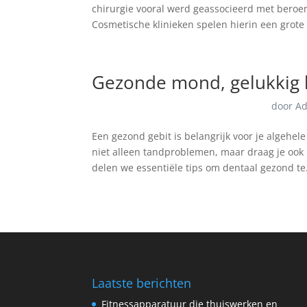
chirurgie vooral werd geassocieerd met beroe
Cosmetische klinieken spelen hierin een grote r
Gezonde mond, gelukkig 
door
A
Een gezond gebit is belangrijk voor je algehe
niet alleen tandproblemen, maar draag je ook b
delen we essentiële tips om dentaal gezond te.
Laatste berichten
Fitnessapparatuur die thuiswerken en