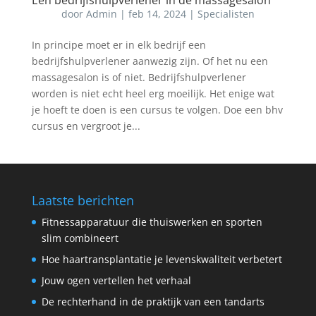
Een bedrijfshulpverlener in de massagesalon
door
Admin
|
feb 14, 2024
|
Specialisten
In principe moet er in elk bedrijf een
bedrijfshulpverlener aanwezig zijn. Of het nu een
massagesalon is of niet. Bedrijfshulpverlener
worden is niet echt heel erg moeilijk. Het enige wat
je hoeft te doen is een cursus te volgen. Doe een bhv
cursus en vergroot je...
Laatste berichten
Fitnessapparatuur die thuiswerken en sporten
slim combineert
Hoe haartransplantatie je levenskwaliteit verbetert
Jouw ogen vertellen het verhaal
De rechterhand in de praktijk van een tandarts