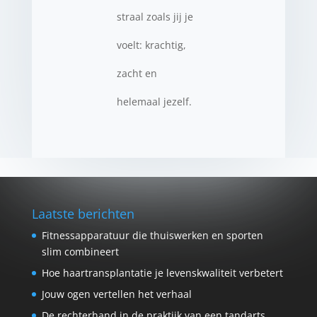
straal zoals jij je
voelt: krachtig,
zacht en
helemaal jezelf.
Laatste berichten
Fitnessapparatuur die thuiswerken en sporten
slim combineert
Hoe haartransplantatie je levenskwaliteit verbetert
Jouw ogen vertellen het verhaal
De rechterhand in de praktijk van een tandarts